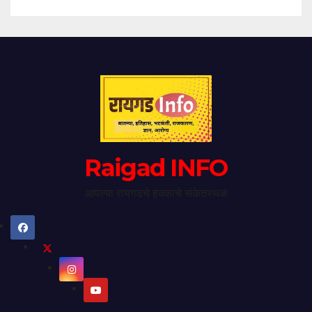
Raigad INFO
आपल्या रायगडचे हक्काचे संकेतस्थळ