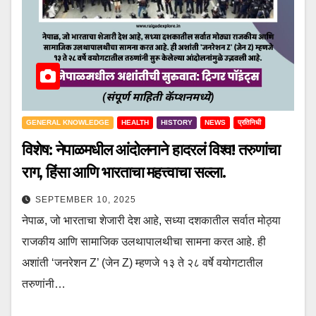
GENERAL KNOWLEDGE
HEALTH
HISTORY
NEWS
प्रतिनिधी
विशेष: नेपाळमधील आंदोलनाने हादरलं विश्व! तरुणांचा
राग, हिंसा आणि भारताचा महत्त्वाचा सल्ला.
SEPTEMBER 10, 2025
नेपाळ, जो भारताचा शेजारी देश आहे, सध्या दशकातील सर्वात मोठ्या
राजकीय आणि सामाजिक उलथापालथीचा सामना करत आहे. ही
अशांती ‘जनरेशन Z’ (जेन Z) म्हणजे १३ ते २८ वर्षे वयोगटातील
तरुणांनी…