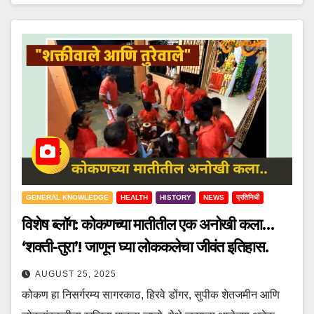
GENERAL KNOWLEDGE
HEALTH
HISTORY
NEWS
प्रतिनिधी
विशेष ब्लॉग: कोकणच्या मातीतील एक अनोखी कला…
‘शक्ती-तुरा’! जाणून घ्या लोककलेचा जीवंत इतिहास.
AUGUST 25, 2025
कोकण हा निसर्गरम्य सागरकाठ, हिरवे डोंगर, सुपीक शेतजमीन आणि