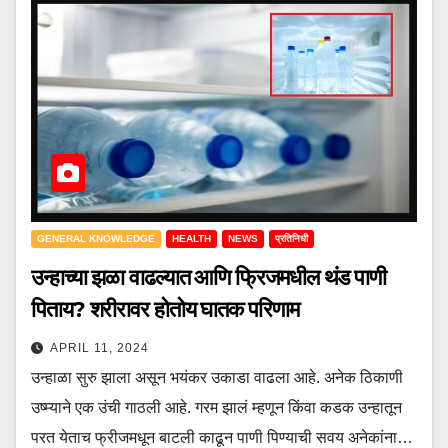
GENERAL KNOWLEDGE
HEALTH
NEWS
प्रतिनिधी
उन्हाच्या झळा वाढल्यात आणि फ्रिजमधील थंड पाणी
पिताय? शरीरावर होतोय घातक परिणाम
APRIL 11, 2024
उन्हाळा सुरु झाला असून भयंकर उकाडा वाढला आहे. अनेक ठिकाणी
उष्म्याने एक उंची गाठली आहे. गरम झालं म्हणून किंवा कडक उन्हातून
परत येताच फ्रीजमधून बाटली काढून पाणी पिण्याची सवय अनेकांना…