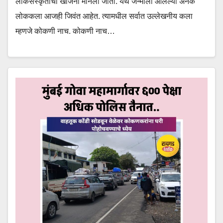
लोकसंस्कृतीचा खजिना मानला जातो. येथे जन्माला आलेल्या अनेक
लोककला आजही जिवंत आहेत. त्यामधील सर्वात उल्लेखनीय कला
म्हणजे कोकणी नाच. कोकणी नाच…