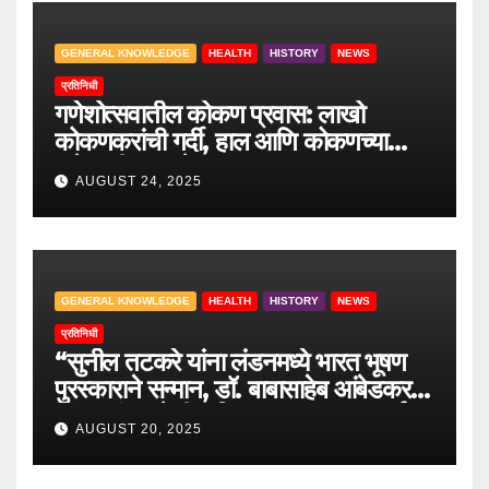
GENERAL KNOWLEDGE
HEALTH
HISTORY
NEWS
प्रतिनिधी
गणेशोत्सवातील कोकण प्रवास: लाखो
कोकणकरांची गर्दी, हाल आणि कोकणच्या
वाटेवरची आव्हाने
AUGUST 24, 2025
GENERAL KNOWLEDGE
HEALTH
HISTORY
NEWS
प्रतिनिधी
“सुनील तटकरे यांना लंडनमध्ये भारत भूषण
पुरस्काराने सन्मान, डॉ. बाबासाहेब आंबेडकर
यांच्या लंडन येथील निवासस्थानाला भावपूर्ण
AUGUST 20, 2025
भेट”