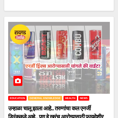
EDUCATION
GENERAL KNOWLEDGE
HEALTH
NEWS
उन्हाळा चालू झाला आहे.. तरुणांचा कल एनर्जी
ड्रिंककडे आहे.. पण हे खरंच आरोग्यासाठी फायदेशीर