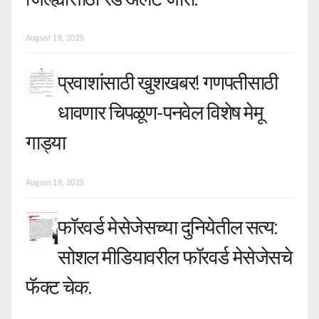
August 19, 2025
प्रवाशांसाठी खुशखबर! गणपतीसाठी
धावणार चिपळूण-पनवेल विशेष मेमू
गाड्या
August 19, 2025
फॉरवर्ड मेसेजेसच्या दुनियेतील सत्य:
सोशल मीडियावरील फॉरवर्ड मेसेजेसचे
फॅक्ट चेक.