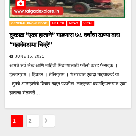
GENERAL KNOWLEDGE
HEALTH
NEWS
VIRAL
दुष्काळ “एका हाताने” गाडणारा ७८ वर्षांचा ढाण्या वाघ
“महादेवअप्पा चिद्रे”
JUNE 15, 2021
आमचे सर्व लेख आणि माहिती मिळण्यासाठी फॉलो करा: फेसबुक ।
इंस्टाग्राम । ट्विटर । टेलिग्राम । शेअरचाट एकदा माझ्याकडं या
..तुमचे आत्महत्येचे विचार गळून पडतील. लातूरच्या दवणहिप्परग्यात एका
हाताचा शेतकरी…
P
1
2
o