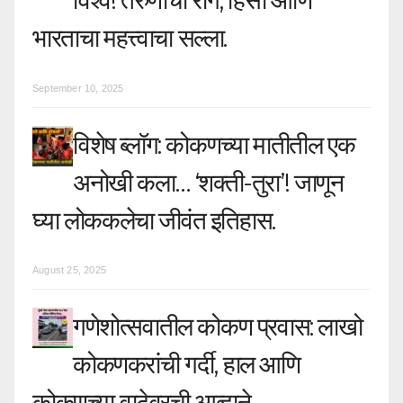
विश्व! तरुणांचा राग, हिंसा आणि
o
भारताचा महत्त्वाचा सल्ला.
n
September 10, 2025
विशेष ब्लॉग: कोकणच्या मातीतील एक
अनोखी कला… ‘शक्ती-तुरा’! जाणून
घ्या लोककलेचा जीवंत इतिहास.
August 25, 2025
गणेशोत्सवातील कोकण प्रवास: लाखो
कोकणकरांची गर्दी, हाल आणि
कोकणच्या वाटेवरची आव्हाने