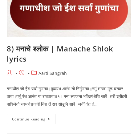
8) मनाचे श्लोक | Manache Shlok
lyrics
Post
Post
Post
Aarti Sangrah
author:
published:
category:
गणाधीश जो ईश सर्वां गुणांचा।मुळारंभ आरंभ तो निर्गुणाचा॥नमूं शारदा मूळ चत्वार
वाचा।गमूं पंथ आनंत या राघवाचा॥१॥ मना सज्जना भक्तिपंथेचि जावें।तरी श्रीहरी
पाविजेतो स्वभावें॥जनीं निंद्य तें सर्व सोडूनि द्यावें।जनीं वंद्य ते…
8)
Continue Reading
मनाचे
श्लोक
|
Manache