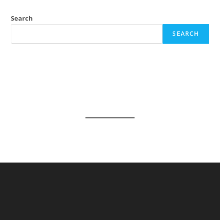
Shlok
Lyrics
Search
SEARCH