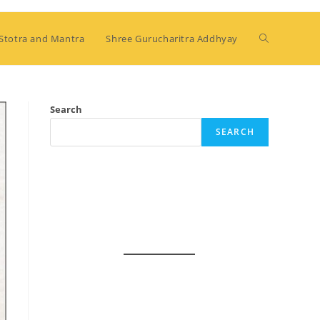
Stotra and Mantra
Shree Gurucharitra Addhyay
Search
SEARCH