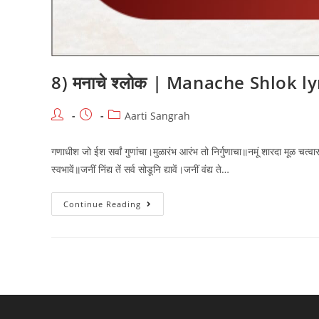
8) मनाचे श्लोक | Manache Shlok ly
Post
Post
Post
Aarti Sangrah
author:
published:
category:
गणाधीश जो ईश सर्वां गुणांचा।मुळारंभ आरंभ तो निर्गुणाचा॥नमूं शारदा मूळ चत्
स्वभावें॥जनीं निंद्य तें सर्व सोडूनि द्यावें।जनीं वंद्य ते…
8)
Continue Reading
मनाचे
श्लोक
|
Manache
Shlok
Lyrics