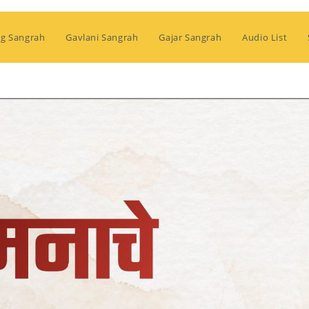
g Sangrah
Gavlani Sangrah
Gajar Sangrah
Audio List