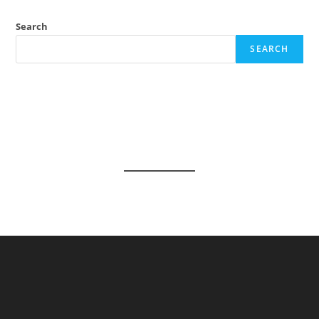
Shlok
Lyrics
Search
SEARCH