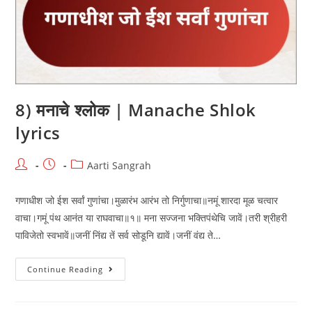
8) मनाचे श्लोक | Manache Shlok
lyrics
Post
Post
Post
Aarti Sangrah
author:
published:
category:
गणाधीश जो ईश सर्वां गुणांचा।मुळारंभ आरंभ तो निर्गुणाचा॥नमूं शारदा मूळ चत्वार
वाचा।गमूं पंथ आनंत या राघवाचा॥१॥ मना सज्जना भक्तिपंथेचि जावें।तरी श्रीहरी
पाविजेतो स्वभावें॥जनीं निंद्य तें सर्व सोडूनि द्यावें।जनीं वंद्य ते…
8)
Continue Reading
मनाचे
श्लोक
|
Manache