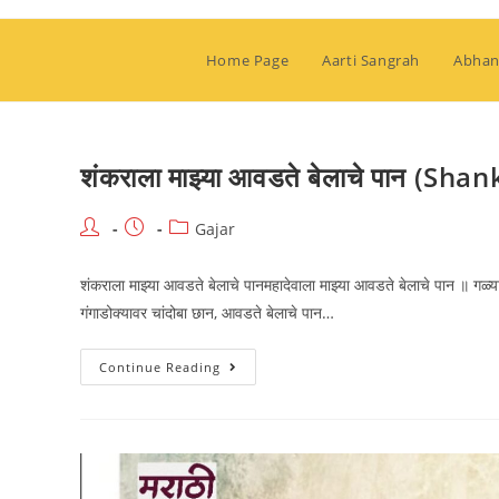
Skip
to
Home Page
Aarti Sangrah
Abhan
content
शंकराला माझ्या आवडते बेलाचे पान 
Post
Post
Post
Gajar
author:
published:
category:
शंकराला माझ्या आवडते बेलाचे पानमहादेवाला माझ्या आवडते बेलाचे पान ॥ गळ्
गंगाडोक्यावर चांदोबा छान, आवडते बेलाचे पान…
शंकराला
Continue Reading
माझ्या
आवडते
बेलाचे
पान
(Shankarala
Majhya
Awadte
Belache