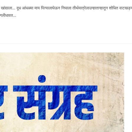
द्याला… दूध आंधळ्या माय पित्यालाघेऊन निघाला तीर्थयात्रेलाउन्हातान्हातून शोधित वाटखड्
लागलीधावत…