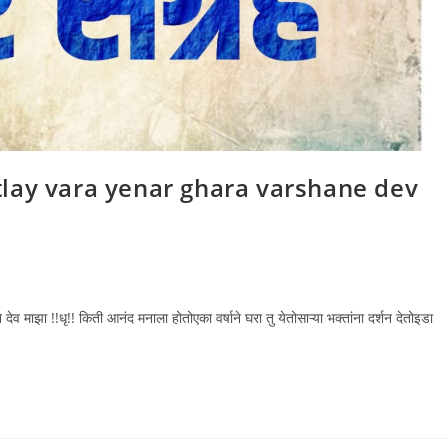
ाझा (Sutlay vara yenar ghara varshane dev
ेव माझा !!धृ!! किती आनंद मनाला होतोएका वर्षाने घरा तु येतोसाऱ्या भक्तांना दर्शन देतोइडा