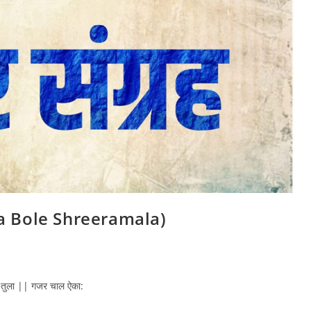
alya Bole Shreeramala)
धू तुला || गजर चाल ऐका: