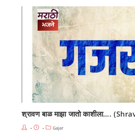
देव
माझा
(Sutlay
Vara
Yenar
Ghara
Varshane
Dev
Majha)
श्रावण बाळ माझा जातो काशीला…. (Sh
Post
Post
Post
Gajar
author:
published:
category: