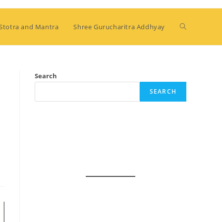
Stotra and Mantra
Shree Gurucharitra Addhyay
Search
SEARCH