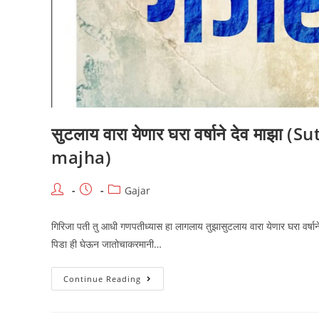
सुटलाय वारा येणार घरा वर्षाने देव म
majha)
Post
Post
Post
Gajar
author:
published:
category:
गिरिजा पती तु आधी गणपतीध्यास हा लागलाय तुझासुटलाय वारा येणार घरा वर्षाने द
पिडा ही घेऊन जातोचाकरमानी…
सुटलाय
Continue Reading
वारा
येणार
घरा
वर्षाने