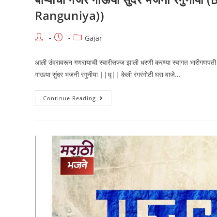
Ranguniya))
Post
Post
Post
Gajar
author:
published:
category:
आली उंदरावरून गणरायाची स्वारीसज्ज झाली धरणी करण्या स्वागत भारीगणपती ब
गाऊया सुंदर भजनी रंगुनीया ||धृ|| केली रंगरंगोटी घरा वाजे…
बाप्पाचा
Continue Reading
गजर
गाऊया
सुंदर
भजनी
रंगुनीया
(Bappacha
Gajar
Gavuya
Sunder
Bhajni
Ranguniya))