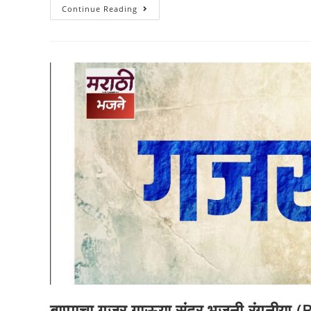
गजर-
Continue Reading
कौसल्या
बोले
श्रीरामाला
(Kausalya
Bole
Shreeramala)
बाप्पाचा गजर गाऊया सुंदर भजनी रंगु