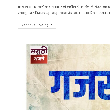
श्रावणबाळ माझा जातो काशीलाबाळ जातो काशीला होमाय पित्याची घेऊन कावड खां
रस्त्यातून बाळ निघालाचालून चालून त्याचा जीव दमला…. माय पित्यास तहान 
श्रावण
Continue Reading
बाळ
माझा
जातो
काशीला….
(Shravan
Ball
Majha
Jato
Kashila)