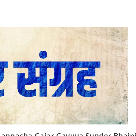
नीया (Bappacha Gajar Gavuya Sunder Bhajn