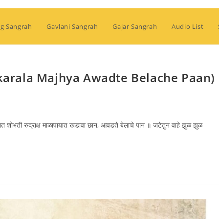
g Sangrah
Gavlani Sangrah
Gajar Sangrah
Audio List
(Shankarala Majhya Awadte Belache Paan)
यात शोभती रुद्राक्ष माळापायात खडावा छान, आवडते बेलाचे पान ॥ जटेतुन वाहे झुळ झुळ