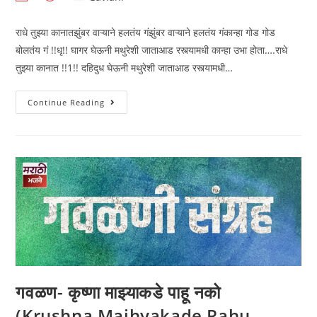
author:
published:
category:
राधे तुझ्या कानातझुंबर वाऱ्याने हलतंय गंझुंबर वाऱ्याने हलतंय गंकान्हा गोड गोड
बोलतंय गं !!धृ!! घागर घेऊनी मथुरेशी जाताआड रस्त्यामधी कान्हा उभा होता….राधे
तुझ्या कानात !!1!! दहिदुध घेऊनी मथुरेशी जाताआड रस्त्यामधी…
राधे
Continue Reading
तुझ्या
कानात
झुंबर
वाऱ्याने
हलतंय
गं
(Radhe
Tujya
Kanat
Zumbar
Varyane
Haltay
Ga))
गवळण- कृष्णा माझ्याकडे पाहू नको
(Krushna Majhyakade Pahu