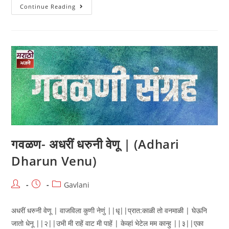
गवळण-
Continue Reading
वारियाने
कुंडल
हाले
(Variyane
Kundal
Haale)
गवळण- अधरीं धरुनी वेणू | (Adhari
Dharun Venu)
Post
Post
Post
Gavlani
author:
published:
category:
अधरीं धरुनी वेणू | वाजविला कुणी नेणुं ||धृ||प्रात:काळी तो वनमाळी | घेऊनि
जातो धेनू ||२||उभी मी राहें वाट मी पाहें | केव्हां भेटेल मम कान्हु ||३||एका