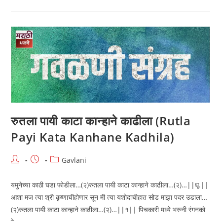
भोळी
राधा
(Gavlya
Gharchi
Bholi
Radha)
रुतला पायी काटा कान्हाने काढीला (Rutla
Payi Kata Kanhane Kadhila)
Post
Post
Post
Gavlani
author:
published:
category:
यमुनेच्या काठी घडा फोडीला…(२)रुतला पायी काटा कान्हाने काढीला…(२)…||धृ.||
आशा मज त्या श्री कृष्णाचीहोणार सून मी त्या यशोदाचीहात सोड माझा पदर उडाला…
(२)रुतला पायी काटा कान्हाने काढीला…(२)…||१|| पिचकारी मध्ये भरुनी रंगनको