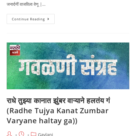
जनार्दनीं वाजविला वेणू |…
गवळण-
Continue Reading
अधरीं
धरुनी
वेणू
|
(Adhari
Dharun
Venu)
राधे तुझ्या कानात झुंबर वाऱ्याने हलतंय गं
(Radhe Tujya Kanat Zumbar
Varyane haltay ga))
Post
Post
Post
Gavlani