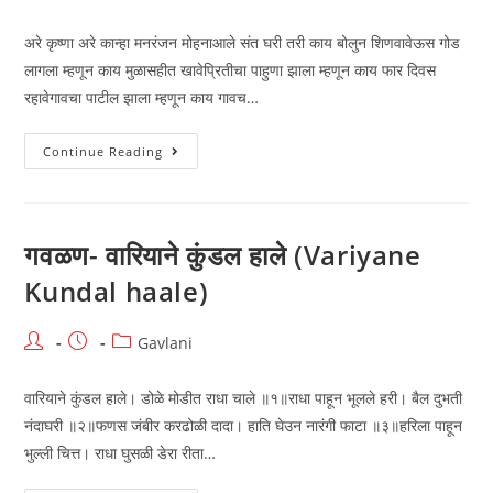
author:
published:
category:
अरे कृष्णा अरे कान्हा मनरंजन मोहनाआले संत घरी तरी काय बोलुन शिणवावेऊस गोड
लागला म्हणून काय मुळासहीत खावेप्रितीचा पाहुणा झाला म्हणून काय फार दिवस
रहावेगावचा पाटील झाला म्हणून काय गावच…
अरे
Continue Reading
कृष्णा
अरे
कान्हा
मनरंजन
मोहना
(Are
गवळण- वारियाने कुंडल हाले (Variyane
Krushna
Are
Kundal haale)
Kanha)
Post
Post
Post
Gavlani
author:
published:
category:
वारियाने कुंडल हाले। डोळे मोडीत राधा चाले ॥१॥राधा पाहून भूलले हरी। बैल दुभती
नंदाघरी ॥२॥फणस जंबीर करढोळी दादा। हाति घेउन नारंगी फाटा ॥३॥हरिला पाहून
भुल्ली चित्त। राधा घुसळी डेरा रीता…