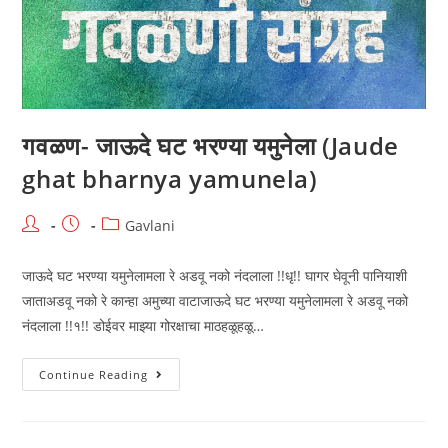
Rangane
Bhijala)
गवळण- जाऊदे घट भरण्या यमुनेला (Jaude
ghat bharnya yamunela)
Post
Post
Post
Gavlani
author:
published:
category:
जाऊदे घट भरण्या यमुनेलामला रे अडवू नको नंदलाला !!धृ!! घागर घेवूनी पानियाशी
जाताअडवू नको रे कान्हा अमुच्या वाटाजाऊदे घट भरण्या यमुनेलामला रे अडवू नको
नंदलाला !!१!! डोईवर माझ्या गोरक्षाचा माठहळूहळू…
गवळण-
Continue Reading
जाऊदे
घट
भरण्या
यमुनेला
(Jaude