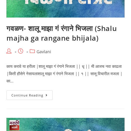
गवळण- शालू माझा गं रंगाने भिजला (Shalu
majha ga rangane bhijala)
Post
Post
Post
Gavlani
author:
published:
category:
काय करावे या हरीला |शालू माझा गं रंगाने भिजला || धृ || मी आजच नवा काढला
|किती हौसेने नेसायलाशालू माझा गं रंगाने भिजला || १ || सासू विचारील मजला |
का…
गवळण-
Continue Reading
शालू
माझा
गं
रंगाने
भिजला
(Shalu
Majha
Ga