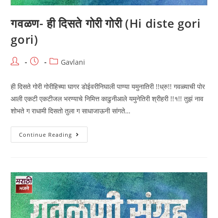
गवळण- ही दिसते गोरी गोरी (Hi diste gori
gori)
Post
Post
Post
Gavlani
author:
published:
category:
ही दिसते गोरी गोरीहिच्या घागर डोईवरीनिघाली पाण्या यमुनातिरी !!ध्रु!! गवळ्याची पोर
आली एकटी एकटीजल भरण्याचे निमित्त काढुनीआले यमुनेतिरी श्रीहरी !!१!! तुझं नाव
शोभते ग राधामी दिसतो तुला ग साधाजाऊनी सांगते…
गवळण-
Continue Reading
ही
दिसते
गोरी
गोरी
(Hi
Diste
Gori
Gori)