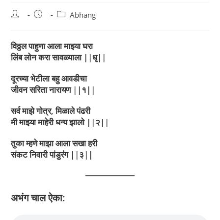
Post
Post
Post
Abhang
author:
published:
category:
विठ्ठल पाहुणा आला माझ्या घरा
लिंब लोन करा सावळ्याला ||धृ||
दूरच्या भेटीला बहु आवडीचा
जीवन सरिता नारायण ||१||
सर्व माझे गोत्र, मिळाले पंढरी
मी माझ्या माहेरी धन्य झालो ||२||
तुका म्हणे माझा आला सखा हरी
संकट निवारी पांडुरंग ||३||
अभंग चाल ऐका: