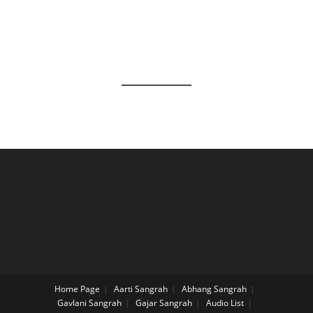
Home Page
Aarti Sangrah
Abhang Sangrah
Gavlani Sangrah
Gajar Sangrah
Audio List