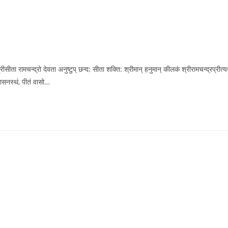
ा रामचन्द्रो देवता अनुष्टुप् छन्द: सीता शक्ति: श्रीमान् हनुमान् कीलकं श्रीरामचन्द्रप्रीत्यर्
मासनस्थं, पीतं वासो…