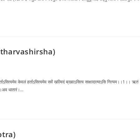
h Atharvashirsha)
र्ताऽसित्वमेव केवलं हर्ताऽसित्वमेव सर्वं खल्विदं ब्रह्माऽसित्व साक्षादात्माऽसि नित्यम।।1।। ऋतं
रं।अव धातारं।…
otra)