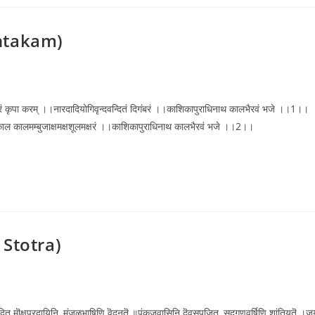
shtakam)
ेखरं कृपा करम् ।।नारदादियोगिवृन्दवन्दितं दिगंबरं ।।काशिकापुराधिनाथ कालभैरवं भजे ।।1।।
।।काल कालमम्बुजाक्षमक्षशूलमक्षरं ।।काशिकापुराधिनाथ कालभैरवं भजे ।।2।।
i Stotra)
दित मॊक्षप्रदायिनि, मंजुळभाषिणि वॆदनुतॆ ॥पंकजवासिनि दॆवसुपूजित, सद्गुणवर्षिणि शांतियुतॆ ।ज