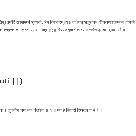
म्।तमोरिं सर्वपापघ्नं प्रणतोSस्मि दिवाकरम्॥१॥ दधिशङ्खतुषाराभं क्षीरोदार्णवसम्भवम्।नमामि
ं शक्तिहस्तं तं मङ्गलं प्रणमाम्यहम्॥३॥ प्रियङ्गुकलिकाश्यामं रूपेणाप्रतिमं बुधम्।सौम्यं
tuti ||)
टळेना । तुजवीण रामा मज कंठवेना ॥ १ ॥ मन हे विकारी स्थिरता न ये रे ।…