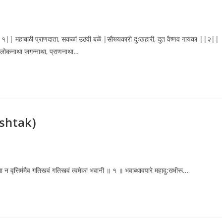
 ||१|| महाबळी प्राणदाता, सकळां उठवी बळें |सौख्यकारी दुःखहारी, दुत वैष्णव गायका ||२||
|| लोकनाथा जगन्नाथा, प्राणनाथा…
Ashtak)
 न वृत्तिर्ममैव गतिस्त्वं गतिस्त्वं त्वमेका भवानी ॥ १ ॥ भवाब्धावपारे महादु:ख्भीरू…