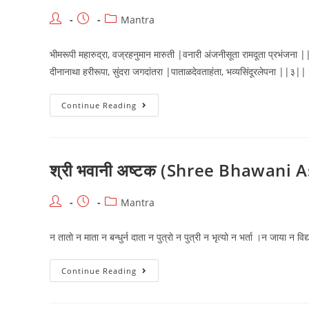
Post
Post
Post
Mantra
author:
published:
category:
भीमरूपी महारुद्रा, वज्रहनुमान मारुती |वनारी अंजनीसूता रामदूता प्रभंजना
दीनानाथा हरीरूपा, सुंदरा जगदांतरा |पाताळदेवताहंता, भव्यसिंदूरलेपना ||३
श्री
Continue Reading
मारुती
स्तोत्र
(Shree
Maruti
Strotra)
श्री भवानी अष्टक (Shree Bhawani 
Post
Post
Post
Mantra
author:
published:
category:
न तातो न माता न बन्धुर्न दाता न पुत्रो न पुत्री न भृत्यो न भर्ता ।न जाया न विद्या
श्री
Continue Reading
भवानी
अष्टक
(Shree