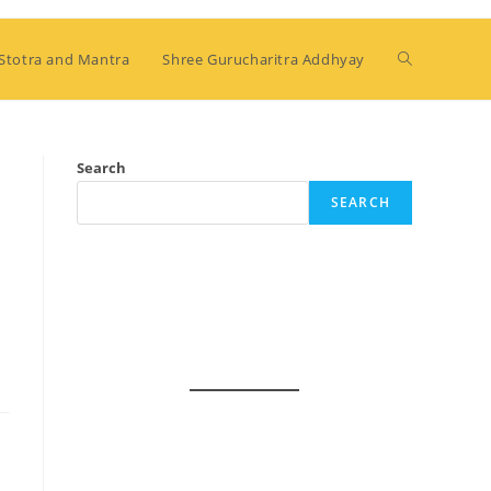
Stotra and Mantra
Shree Gurucharitra Addhyay
Search
SEARCH