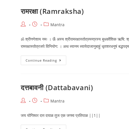
Bhawani
Ashtak)
रामरक्षा (Ramraksha)
Post
Post
Post
Mantra
author:
published:
category:
ॐ श्रीगणेशाय नमः । ऊँ अस्य श्रीरामरक्षास्तोत्रमन्त्रस्य बुधकौशिक ऋषि: श्रीसीत
रामरक्षास्तोत्रजपे विनियोग: । अथ ध्यानम ध्यायेदाजानुबाहुं धृतशरधनुषं बद्धपद्
रामरक्षा
Continue Reading
(Ramraksha)
दत्तबावनी (Dattabavani)
Post
Post
Post
Mantra
author:
published:
category:
जय योगिश्वर दत्त दयाळ तुज एक जगमा प्रतिपाळ ||1||