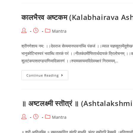
स्तुती
॥
(||
Shree
कालभैरव अष्टकम (Kalabhairava A
Ram
Stuti
||)
Post
Post
Post
Mantra
author:
published:
category:
श्रीगणेशाय नम: ।।देवराज सेव्यमानपावनांध्वि पंकजं ।।व्याल यज्ञसूत्रमेंदुश
भानुकोटिभास्वरं भवाब्धि तारकं परं ।।नीलकंठमीप्तितार्थदायकं त्रिलोचनम् 
शूलटंकपाशदण्डपाणिमादिकारणं ।।श्यामकायमादिदेवमक्षरं निरामयम्…
कालभैरव
Continue Reading
अष्टकम
(Kalabhairava
Ashtakam)
॥ अष्टलक्ष्मी स्तॊत्रं ॥ (Ashtalakshm
Post
Post
Post
Mantra
author:
published:
category:
॥ श्री आदिलक्ष्मि ॥ सुमनसवंदित सुंदरि माधवि, चंद्र सहॊदरि हॆममयॆ ।मुनिगणवं