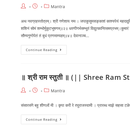
Post
Post
Post
Mantra
author:
published:
category:
अथ नवग्रहस्तोत्रम्। श्री गणेशाय नमः। जपाकुसुमसङ्काशं काश्यपेयं महदद्युति
शशिनं सोमं शम्भोर्मुकुटभूषणम्॥२॥ धरणीगर्भसम्भूतं विद्युत्कान्तिसमप्रभम्।कुमार
सौम्यगुणोपेतं तं बुधं प्रणमाम्यहम्॥४॥ देवानाञ्च…
॥
Continue Reading
नवग्रहस्तोत्रम्
॥
(Navgrahstotram)
॥ श्री राम स्तुती ॥ (|| Shree Ram S
Post
Post
Post
Mantra
author:
published:
category:
संसारसंगे बहु शीणलों मी । कृपा करी रे रघुराजस्वामी । प्रारब्ध माझे सहसा 
॥
Continue Reading
श्री
राम