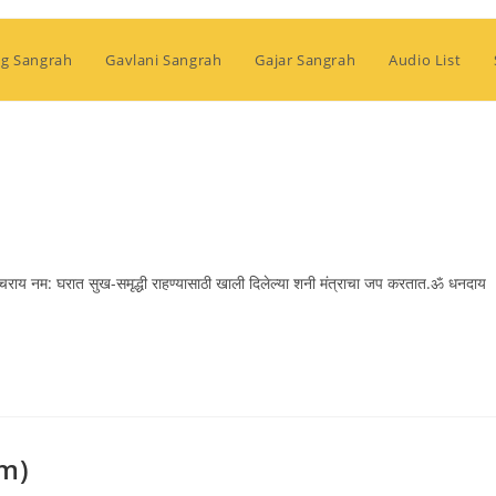
g Sangrah
Gavlani Sangrah
Gajar Sangrah
Audio List
श्चराय नम: घरात सुख-समृद्धी राहण्यासाठी खाली दिलेल्या शनी मंत्राचा जप करतात.ॐ धनदाय
am)