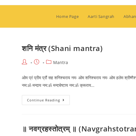
Skip
to
Home Page
Aarti Sangrah
Abhan
content
शनि मंत्र (Shani mantra)
Post
Post
Post
Mantra
author:
published:
category:
ओम प्रं प्रीम प्रौं सह शनिश्चराय नमः ओम शनिश्चराय नमः ओम हलेम श्रीष्णै
नम:ॐ मन्दाय नम:ॐ मन्दचेष्टाय नम:ॐ क्रूराय…
शनि
Continue Reading
मंत्र
(Shani
Mantra)
॥ नवग्रहस्तोत्रम् ॥ (Navgrahstotr