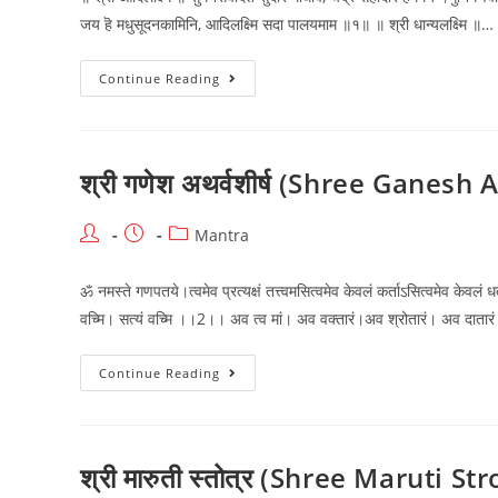
जय हॆ मधुसूदनकामिनि, आदिलक्ष्मि सदा पालयमाम ॥१॥ ॥ श्री धान्यलक्ष्मि ॥…
॥
Continue Reading
अष्टलक्ष्मी
स्तॊत्रं
॥
(Ashtalakshmi
Stotra)
श्री गणेश अथर्वशीर्ष (Shree Ganes
Post
Post
Post
Mantra
author:
published:
category:
ॐ नमस्ते गणपतये।त्वमेव प्रत्यक्षं तत्त्वमसित्वमेव केवलं कर्ताऽसित्वमेव केवलं ध
वच्मि। सत्यं वच्मि ।।2।। अव त्व मां। अव वक्तारं।अव श्रोतारं। अव दाता
श्री
Continue Reading
गणेश
अथर्वशीर्ष
(Shree
Ganesh
Atharvashirsha)
श्री मारुती स्तोत्र (Shree Maruti Str