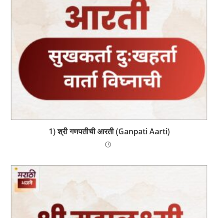
1) श्री गणप‍‍तीची आर‍‍ती (Ganpati Aarti)