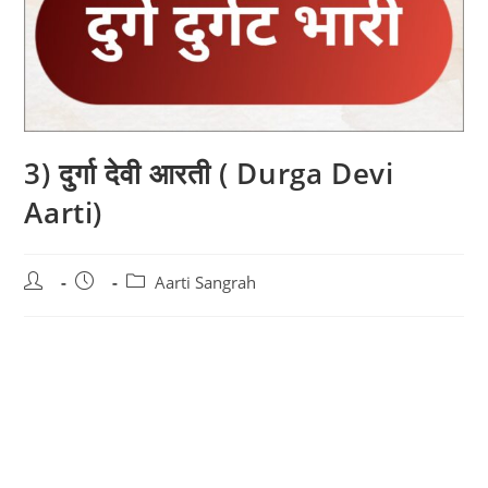
3) दुर्गा देवी आरती ( Durga Devi
Aarti)
Post
Post
Post
Aarti Sangrah
author:
published:
category: