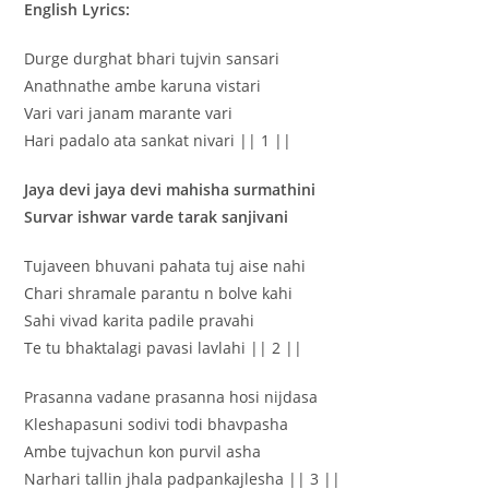
English Lyrics:
Durge durghat bhari tujvin sansari
Anathnathe ambe karuna vistari
Vari vari janam marante vari
Hari padalo ata sankat nivari || 1 ||
Jaya devi jaya devi mahisha surmathini
Survar ishwar varde tarak sanjivani
Tujaveen bhuvani pahata tuj aise nahi
Chari shramale parantu n bolve kahi
Sahi vivad karita padile pravahi
Te tu bhaktalagi pavasi lavlahi || 2 ||
Prasanna vadane prasanna hosi nijdasa
Kleshapasuni sodivi todi bhavpasha
Ambe tujvachun kon purvil asha
Narhari tallin jhala padpankajlesha || 3 ||