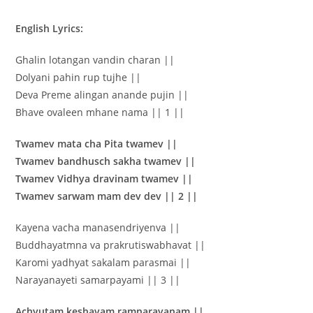
English Lyrics:
Ghalin lotangan vandin charan ||
Dolyani pahin rup tujhe ||
Deva Preme alingan anande pujin ||
Bhave ovaleen mhane nama || 1 ||
Twamev mata cha Pita twamev ||
Twamev bandhusch sakha twamev ||
Twamev Vidhya dravinam twamev ||
Twamev sarwam mam dev dev || 2 ||
Kayena vacha manasendriyenva ||
Buddhayatmna va prakrutiswabhavat ||
Karomi yadhyat sakalam parasmai ||
Narayanayeti samarpayami || 3 ||
Achyutam keshavam ramnarayanam ||