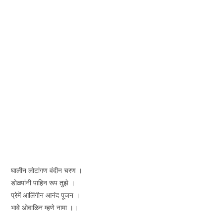
घालीन लोटांगण वंदीन चरण ।
डोळ्यांनी पाहिन रूप तुझे ।
प्रेमें आलिंगीन आनंद पूजन ।
भावे ओवाळिन म्हणे नामा ।।