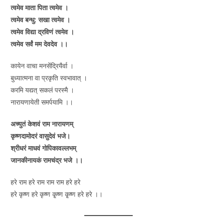
त्वमेव माता पिता त्वमेव ।
त्वमेव बन्धु: सखा त्वमेव ।
त्वमेव विद्या द्रविणं त्वमेव ।
त्वमेव सर्वं मम देवदेव ।।
कायेन वाचा मनसेंद्रियैर्वा ।
बुध्यात्मना वा प्रकृति स्वभावात् ।
करमि यद्यत् सकलं परस्मै ।
नारायणायेती समर्पयामि ।।
अच्युतं केशवं राम नारायणम्
कृष्णदामोदरं वासुदेवं भजे।
श्रीधरं माधवं गोपिकावल्लभम्
जानकीनायकं रामचंद्र भजे ।।
हरे राम हरे राम राम राम हरे हरे
हरे कृष्ण हरे कृष्ण कृ्ष्ण कृ्ष्ण हरे हरे ।।