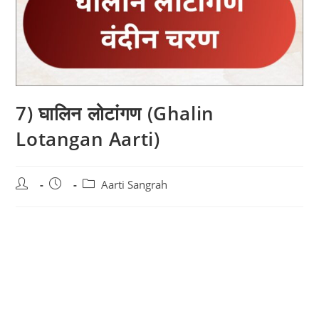
7) घालिन लोटांगण (Ghalin
Lotangan Aarti)
Post
Post
Post
Aarti Sangrah
author:
published:
category: