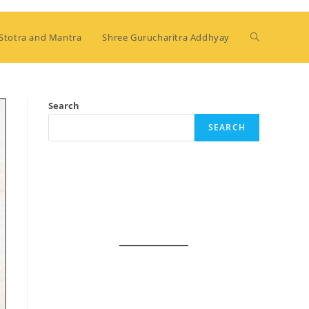
Stotra and Mantra
Shree Gurucharitra Addhyay
Search
SEARCH