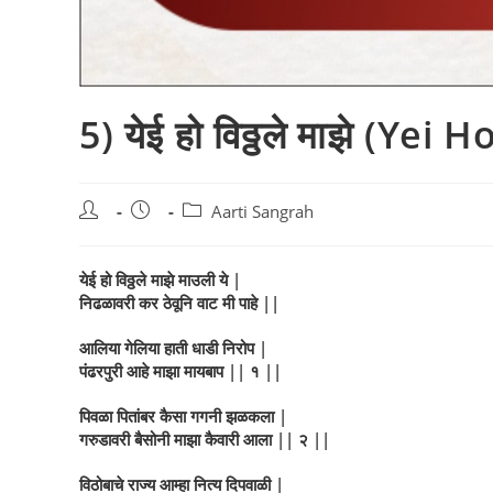
5) येई हो विठ्ठले माझे (Y
Post
Post
Post
Aarti Sangrah
author:
published:
category:
येई हो विठ्ठले माझे माउली ये |
निढळावरी कर ठेवूनि वाट मी पाहे ||
आलिया गेलिया हाती धाडी निरोप |
पंढरपुरी आहे माझा मायबाप || १ ||
पिवळा पितांबर कैसा गगनी झळकला |
गरुडावरी बैसोनी माझा कैवारी आला || २ ||
विठोबाचे राज्य आम्हा नित्य दिपवाळी |