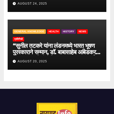
वाटेवरची आव्हाने
AUGUST 24, 2025
GENERAL KNOWLEDGE
HEALTH
HISTORY
NEWS
प्रतिनिधी
“सुनील तटकरे यांना लंडनमध्ये भारत भूषण
पुरस्काराने सन्मान, डॉ. बाबासाहेब आंबेडकर
यांच्या लंडन येथील निवासस्थानाला भावपूर्ण
AUGUST 20, 2025
भेट”