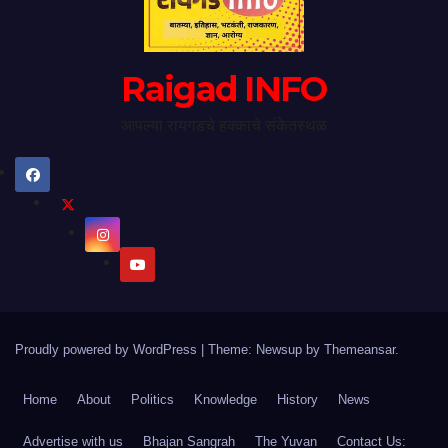
Raigad INFO
आपल्या रायगडचे हक्काचे संकेतस्थळ
Proudly powered by WordPress
|
Theme: Newsup by
Themeansar
.
Home
About
Politics
Knowledge
History
News
Advertise with us
Bhajan Sangrah
The Yuvan
Contact Us: