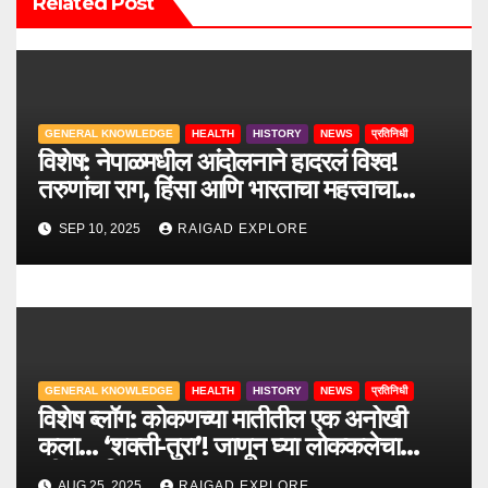
Related Post
a
t
i
GENERAL KNOWLEDGE
HEALTH
HISTORY
NEWS
प्रतिनिधी
विशेष: नेपाळमधील आंदोलनाने हादरलं विश्व!
o
तरुणांचा राग, हिंसा आणि भारताचा महत्त्वाचा
सल्ला.
n
SEP 10, 2025
RAIGAD EXPLORE
GENERAL KNOWLEDGE
HEALTH
HISTORY
NEWS
प्रतिनिधी
विशेष ब्लॉग: कोकणच्या मातीतील एक अनोखी
कला… ‘शक्ती-तुरा’! जाणून घ्या लोककलेचा
जीवंत इतिहास.
AUG 25, 2025
RAIGAD EXPLORE