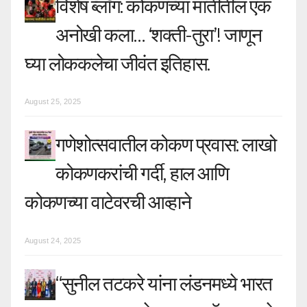
विशेष ब्लॉग: कोकणच्या मातीतील एक
अनोखी कला… ‘शक्ती-तुरा’! जाणून
घ्या लोककलेचा जीवंत इतिहास.
August 25, 2025
गणेशोत्सवातील कोकण प्रवास: लाखो
कोकणकरांची गर्दी, हाल आणि
कोकणच्या वाटेवरची आव्हाने
August 24, 2025
“सुनील तटकरे यांना लंडनमध्ये भारत