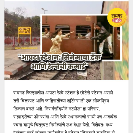
रायगड जिल्ह्यातील आपटा रेल्वे स्टेशन हे छोटेसे स्टेशन असले
तरी चित्रपट आणि जाहिरातींच्या शूटिंगसाठी एक लोकप्रिय
ठिकाण बनले आहे. निसर्गसौंदर्याने नटलेला हा परिसर,
सह्याद्रीच्या डोंगररांगा आणि रेल्वे स्थानकाची साधी पण आकर्षक
रचना यामुळे चित्रपट निर्मात्यांचे लक्ष वेधून घेतो. विशेषतः मध्य
रेल्वेच्या मुंबई-कोकण मार्गावरील हे स्टेशन “दिलवाले दुल्हनिया ले