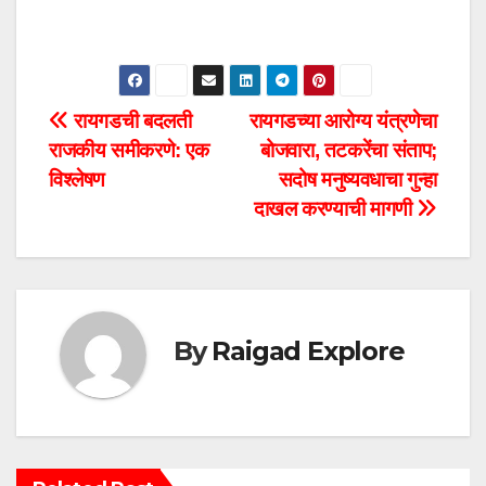
P
रायगडची बदलती
रायगडच्या आरोग्य यंत्रणेचा
राजकीय समीकरणे: एक
बोजवारा, तटकरेंचा संताप;
o
विश्लेषण
सदोष मनुष्यवधाचा गुन्हा
s
दाखल करण्याची मागणी
t
n
a
By
Raigad Explore
v
i
g