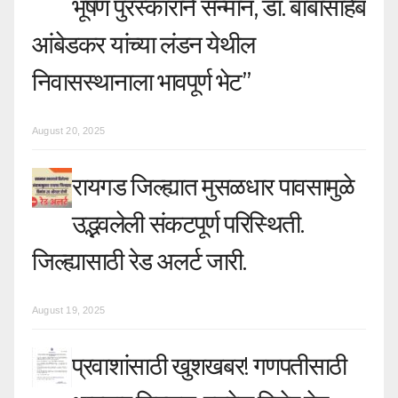
भूषण पुरस्काराने सन्मान, डॉ. बाबासाहेब
आंबेडकर यांच्या लंडन येथील
निवासस्थानाला भावपूर्ण भेट”
August 20, 2025
रायगड जिल्ह्यात मुसळधार पावसामुळे
उद्भवलेली संकटपूर्ण परिस्थिती.
जिल्ह्यासाठी रेड अलर्ट जारी.
August 19, 2025
प्रवाशांसाठी खुशखबर! गणपतीसाठी