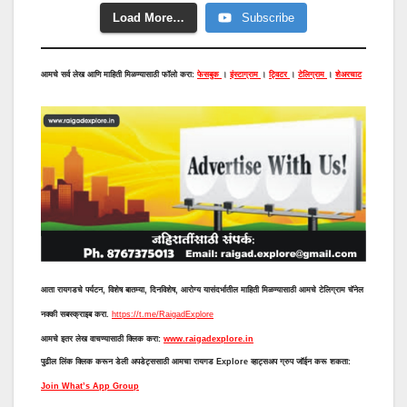
Load More…
Subscribe
आमचे सर्व लेख आणि माहिती मिळण्यासाठी फॉलो करा:
फेसबुक
।
इंस्टाग्राम
।
ट्विटर
।
टेलिग्राम
।
शेअरचाट
आता रायगडचे पर्यटन, विशेष बातम्या, दिनविशेष, आरोग्य यासंदर्भातील माहिती मिळण्यासाठी आमचे टेलिग्राम चॅनेल
नक्की सबस्क्राइब करा.
https://t.me/RaigadExplore
आमचे इतर लेख वाचण्यासाठी क्लिक करा:
www.raigadexplore.in
पुढील लिंक क्लिक करून डेली अपडेट्ससाठी आमचा रायगड Explore व्हाट्सअप ग्रुप जॉईन करू शकता:
Join What’s App Group