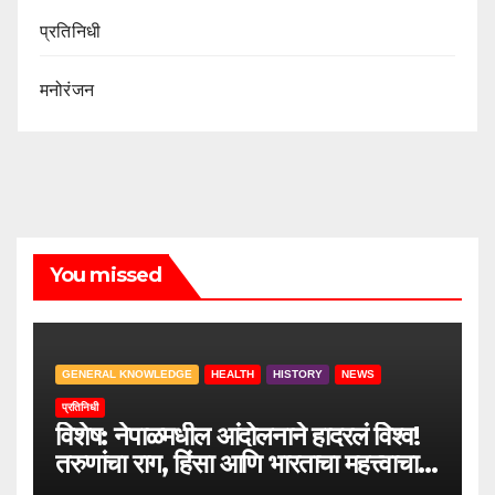
प्रतिनिधी
मनोरंजन
You missed
GENERAL KNOWLEDGE
HEALTH
HISTORY
NEWS
प्रतिनिधी
विशेष: नेपाळमधील आंदोलनाने हादरलं विश्व!
तरुणांचा राग, हिंसा आणि भारताचा महत्त्वाचा
सल्ला.