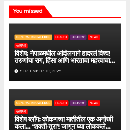
You missed
GENERAL KNOWLEDGE
HEALTH
HISTORY
NEWS
प्रतिनिधी
विशेष: नेपाळमधील आंदोलनाने हादरलं विश्व!
तरुणांचा राग, हिंसा आणि भारताचा महत्त्वाचा
सल्ला.
SEPTEMBER 10, 2025
GENERAL KNOWLEDGE
HEALTH
HISTORY
NEWS
प्रतिनिधी
विशेष ब्लॉग: कोकणच्या मातीतील एक अनोखी
कला… ‘शक्ती-तुरा’! जाणून घ्या लोककलेचा