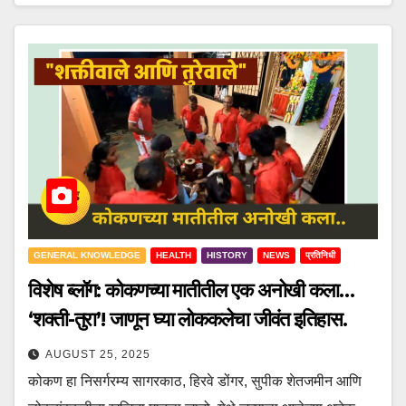
GENERAL KNOWLEDGE
HEALTH
HISTORY
NEWS
प्रतिनिधी
विशेष ब्लॉग: कोकणच्या मातीतील एक अनोखी कला…
‘शक्ती-तुरा’! जाणून घ्या लोककलेचा जीवंत इतिहास.
AUGUST 25, 2025
कोकण हा निसर्गरम्य सागरकाठ, हिरवे डोंगर, सुपीक शेतजमीन आणि