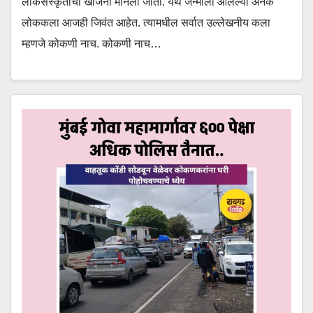
लोकसंस्कृतीचा खजिना मानला जातो. येथे जन्माला आलेल्या अनेक
लोककला आजही जिवंत आहेत. त्यामधील सर्वात उल्लेखनीय कला
म्हणजे कोकणी नाच. कोकणी नाच…