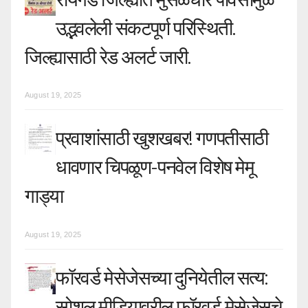
उद्भवलेली संकटपूर्ण परिस्थिती.
जिल्ह्यासाठी रेड अलर्ट जारी.
August 19, 2025
प्रवाशांसाठी खुशखबर! गणपतीसाठी
धावणार चिपळूण-पनवेल विशेष मेमू
गाड्या
August 19, 2025
फॉरवर्ड मेसेजेसच्या दुनियेतील सत्य:
सोशल मीडियावरील फॉरवर्ड मेसेजेसचे