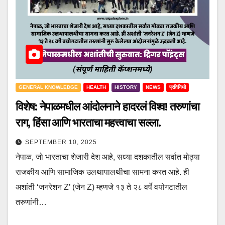
GENERAL KNOWLEDGE
HEALTH
HISTORY
NEWS
प्रतिनिधी
विशेष: नेपाळमधील आंदोलनाने हादरलं विश्व! तरुणांचा
राग, हिंसा आणि भारताचा महत्त्वाचा सल्ला.
SEPTEMBER 10, 2025
नेपाळ, जो भारताचा शेजारी देश आहे, सध्या दशकातील सर्वात मोठ्या
राजकीय आणि सामाजिक उलथापालथीचा सामना करत आहे. ही
अशांती ‘जनरेशन Z’ (जेन Z) म्हणजे १३ ते २८ वर्षे वयोगटातील
तरुणांनी…