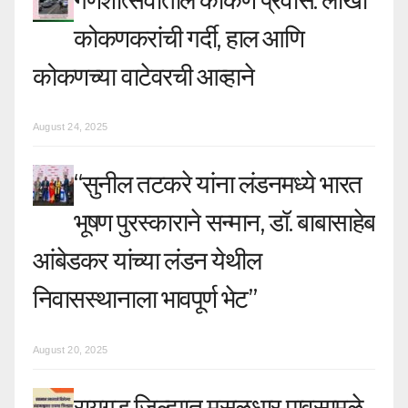
गणेशोत्सवातील कोकण प्रवास: लाखो
कोकणकरांची गर्दी, हाल आणि
कोकणच्या वाटेवरची आव्हाने
August 24, 2025
“सुनील तटकरे यांना लंडनमध्ये भारत
भूषण पुरस्काराने सन्मान, डॉ. बाबासाहेब
आंबेडकर यांच्या लंडन येथील
निवासस्थानाला भावपूर्ण भेट”
August 20, 2025
रायगड जिल्ह्यात मुसळधार पावसामुळे