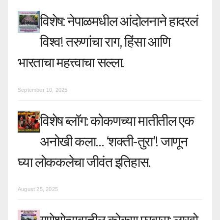
t
विशेष: नेपाळमधील आंदोलनाने हादरलं
i
विश्व! तरुणांचा राग, हिंसा आणि
o
भारताचा महत्त्वाचा सल्ला.
n
September 10, 2025
विशेष ब्लॉग: कोकणच्या मातीतील एक
अनोखी कला… ‘शक्ती-तुरा’! जाणून
घ्या लोककलेचा जीवंत इतिहास.
August 25, 2025