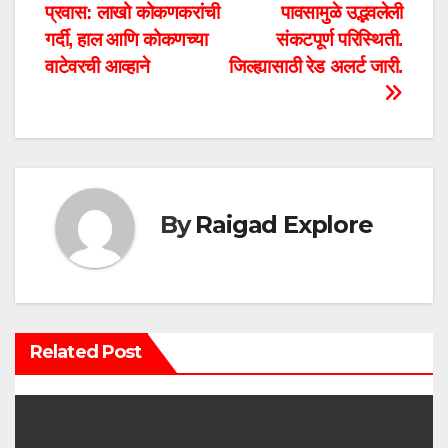
प्रवास: लाखो कोकणकरांची
पावसामुळे उद्भवलेली
o
गर्दी, हाल आणि कोकणच्या
संकटपूर्ण परिस्थिती.
s
वाटेवरची आव्हाने
जिल्ह्यासाठी रेड अलर्ट जारी.
t
n
a
By
Raigad Explore
v
i
g
Related Post
a
t
i