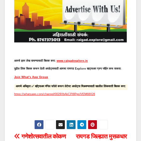
आमचे इतर लेख वाचण्यासाठी क्लिक करा:
www.raigadexplore.in
पुढील लिंक क्लिक करून डेली अपडेट्ससाठी आमचा रायगड Explore व्हाट्सअप ग्रुप जॉईन करू शकता:
Join What’s App Group
आमचे अधिकृत ✅ व्हॉट्सअप चॅनेल फॉलो करून लेटेस्ट अपडेट्स मिळवण्यासाठी खालील लिंकवरती क्लिक करा:
https://whatsapp.com/channel/0029VbAkCPI8PgsIVEM68X26
P
गणेशोत्सवातील कोकण
रायगड जिल्ह्यात मुसळधार