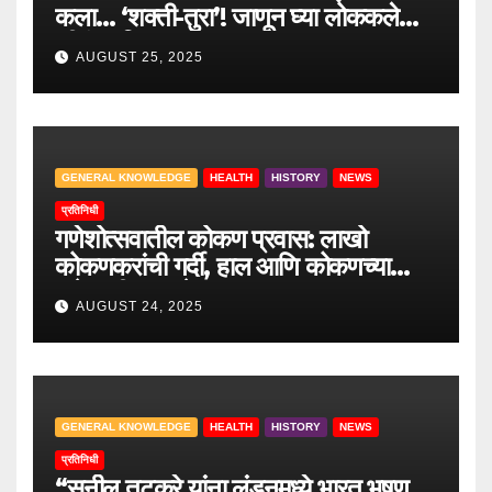
कला… ‘शक्ती-तुरा’! जाणून घ्या लोककलेचा
जीवंत इतिहास.
AUGUST 25, 2025
GENERAL KNOWLEDGE
HEALTH
HISTORY
NEWS
प्रतिनिधी
गणेशोत्सवातील कोकण प्रवास: लाखो
कोकणकरांची गर्दी, हाल आणि कोकणच्या
वाटेवरची आव्हाने
AUGUST 24, 2025
GENERAL KNOWLEDGE
HEALTH
HISTORY
NEWS
प्रतिनिधी
“सुनील तटकरे यांना लंडनमध्ये भारत भूषण