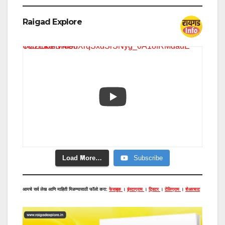
Raigad Explore
YouTube Video UC2EkdIBI4OhXrqSxdSrSNyg_0A18fRMdauE
Load More…
Subscribe
आमचे सर्व लेख आणि माहिती मिळण्यासाठी फॉलो करा:
फेसबुक
।
इंस्टाग्राम
।
ट्विटर
।
टेलिग्राम
।
शेअरचाट