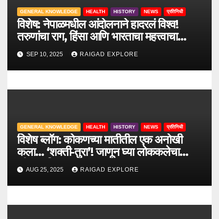
o
GENERAL KNOWLEDGE
HEALTH
HISTORY
NEWS
प्रतिनिधी
विशेष: नेपाळमधील आंदोलनाने हादरलं विश्व!
n
तरुणांचा राग, हिंसा आणि भारताचा महत्त्वाचा
सल्ला.
SEP 10, 2025
RAIGAD EXPLORE
GENERAL KNOWLEDGE
HEALTH
HISTORY
NEWS
प्रतिनिधी
विशेष ब्लॉग: कोकणच्या मातीतील एक अनोखी
कला… ‘शक्ती-तुरा’! जाणून घ्या लोककलेचा
जीवंत इतिहास.
AUG 25, 2025
RAIGAD EXPLORE