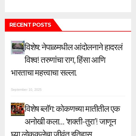
RECENT POSTS
विशेष: नेपाळमधील आंदोलनाने हादरलं
विश्व! तरुणांचा राग, हिंसा आणि
भारताचा महत्त्वाचा सल्ला.
September 10, 2025
विशेष ब्लॉग: कोकणच्या मातीतील एक
अनोखी कला… ‘शक्ती-तुरा’! जाणून
घ्या लोककलेचा जीवंत इतिहास.