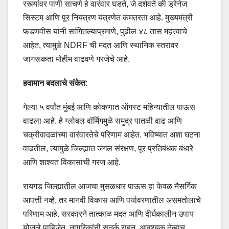
रस्त्यांवर पाणी साचणे हे वारंवार घडते, जे दर्शवते की ड्रेनेज
सिस्टम आणि पूर नियंत्रण यंत्रणेत कमतरता आहे. मुख्यमंत्री
फडणवीस यांनी सांगितल्याप्रमाणे, पुढील ४८ तास महत्त्वाचे
आहेत, त्यामुळे NDRF ची मदत आणि स्थानिक स्तरावर
जागरूकता मोहीम वाढवणे गरजेचे आहे.
हवामान बदलाचे संकेत
:
गेल्या ५ वर्षांत मुंबई आणि कोकणात ऑगस्ट महिन्यातील पाऊस
वाढला आहे. हे ग्लोबल वॉर्मिंगमुळे समुद्र पातळी वाढ आणि
चक्रीवादळांच्या वारंवारतेचे परिणाम आहेत. भविष्यात अशा घटना
वाढतील, त्यामुळे जिल्ह्यात जंगल संरक्षण, पूर प्रतिबंधक बंधारे
आणि शाश्वत विकासाची गरज आहे.
रायगड जिल्ह्यातील आजचा मुसळधार पाऊस हा केवळ नैसर्गिक
आपत्ती नव्हे, तर मानवी विकास आणि पर्यावरणातील असमतोलाचे
परिणाम आहे. सरकारने तात्काळ मदत आणि दीर्घकालीन उपाय
योजले पाहिजेत. नागरिकांनी सतर्क राहून, आवश्यक तेव्हाच