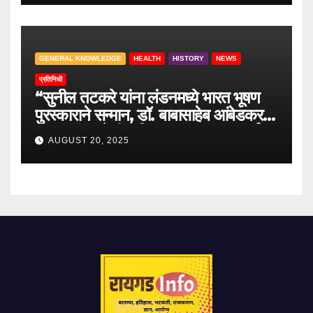
GENERAL KNOWLEDGE
HEALTH
HISTORY
NEWS
प्रतिनिधी
“सुनील तटकरे यांना लंडनमध्ये भारत भूषण
पुरस्काराने सन्मान, डॉ. बाबासाहेब आंबेडकर
यांच्या लंडन येथील निवासस्थानाला भावपूर्ण
AUGUST 20, 2025
भेट”