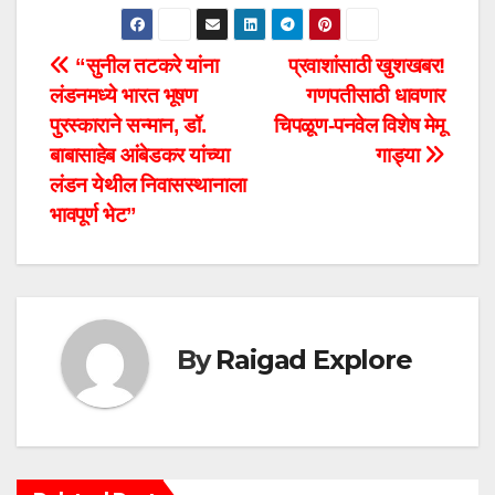
P
“सुनील तटकरे यांना
प्रवाशांसाठी खुशखबर!
लंडनमध्ये भारत भूषण
गणपतीसाठी धावणार
o
पुरस्काराने सन्मान, डॉ.
चिपळूण-पनवेल विशेष मेमू
s
बाबासाहेब आंबेडकर यांच्या
गाड्या
लंडन येथील निवासस्थानाला
t
भावपूर्ण भेट”
n
a
v
By
Raigad Explore
i
g
a