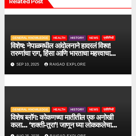
Related Post
t
i
o
GENERAL KNOWLEDGE
HEALTH
HISTORY
NEWS
प्रतिनिधी
n
विशेष: नेपाळमधील आंदोलनाने हादरलं विश्व!
तरुणांचा राग, हिंसा आणि भारताचा महत्त्वाचा
सल्ला.
SEP 10, 2025
RAIGAD EXPLORE
GENERAL KNOWLEDGE
HEALTH
HISTORY
NEWS
प्रतिनिधी
विशेष ब्लॉग: कोकणच्या मातीतील एक अनोखी
कला… ‘शक्ती-तुरा’! जाणून घ्या लोककलेचा
जीवंत इतिहास.