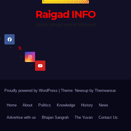
Raigad INFO
आपल्या रायगडचे हक्काचे संकेतस्थळ
Proudly powered by WordPress
|
Theme: Newsup by
Themeansar
.
Home
About
Politics
Knowledge
History
News
Advertise with us
Bhajan Sangrah
The Yuvan
Contact Us: