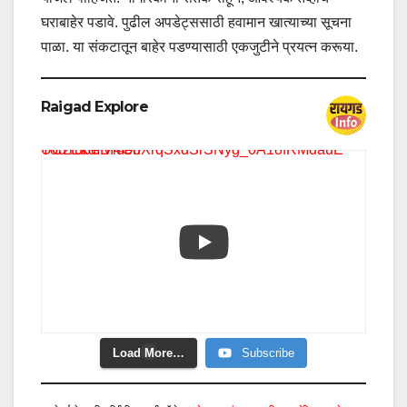
घराबाहेर पडावे. पुढील अपडेट्ससाठी हवामान खात्याच्या सूचना
पाळा. या संकटातून बाहेर पडण्यासाठी एकजुटीने प्रयत्न करूया.
Raigad Explore
YouTube Video UC2EkdIBI4OhXrqSxdSrSNyg_0A18fRMdauE
Load More…
Subscribe