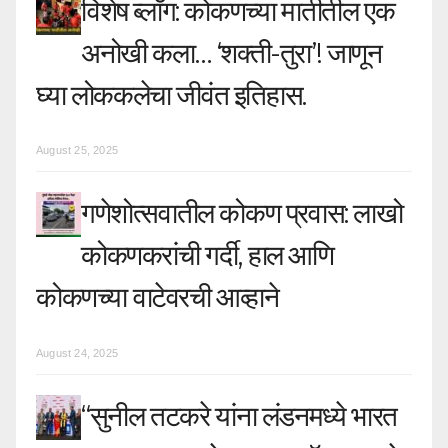
विशेष ब्लॉग: कोकणच्या मातीतील एक
अनोखी कला… ‘शक्ती-तुरा’! जाणून
घ्या लोककलेचा जीवंत इतिहास.
August 25, 2025
गणेशोत्सवातील कोकण प्रवास: लाखो
कोकणकरांची गर्दी, हाल आणि
कोकणच्या वाटेवरची आव्हाने
August 24, 2025
“सुनील तटकरे यांना लंडनमध्ये भारत