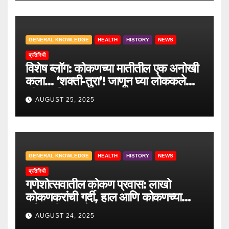
GENERAL KNOWLEDGE
HEALTH
HISTORY
NEWS
प्रतिनिधी
विशेष ब्लॉग: कोकणच्या मातीतील एक अनोखी
कला… ‘शक्ती-तुरा’! जाणून घ्या लोककलेचा
जीवंत इतिहास.
AUGUST 25, 2025
GENERAL KNOWLEDGE
HEALTH
HISTORY
NEWS
प्रतिनिधी
गणेशोत्सवातील कोकण प्रवास: लाखो
कोकणकरांची गर्दी, हाल आणि कोकणच्या
वाटेवरची आव्हाने
AUGUST 24, 2025