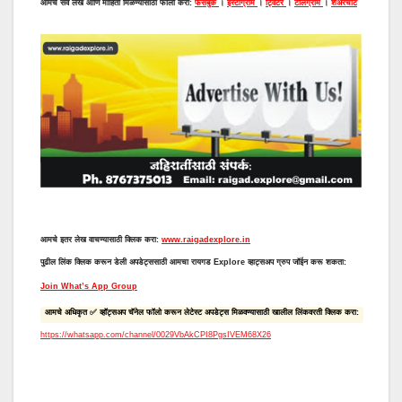
आमचे सर्व लेख आणि माहिती मिळण्यासाठी फॉलो करा:
फेसबुक
।
इंस्टाग्राम
।
ट्विटर
।
टेलिग्राम
।
शेअरचाट
आमचे इतर लेख वाचण्यासाठी क्लिक करा:
www.raigadexplore.in
पुढील लिंक क्लिक करून डेली अपडेट्ससाठी आमचा रायगड Explore व्हाट्सअप ग्रुप जॉईन करू शकता:
Join What’s App Group
आमचे अधिकृत ✅ व्हॉट्सअप चॅनेल फॉलो करून लेटेस्ट अपडेट्स मिळवण्यासाठी खालील लिंकवरती क्लिक करा:
https://whatsapp.com/channel/0029VbAkCPI8PgsIVEM68X26