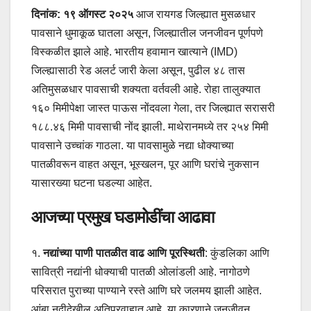
दिनांक: १९ ऑगस्ट २०२५
आज रायगड जिल्ह्यात मुसळधार
पावसाने धुमाकूळ घातला असून, जिल्ह्यातील जनजीवन पूर्णपणे
विस्कळीत झाले आहे. भारतीय हवामान खात्याने (IMD)
जिल्ह्यासाठी रेड अलर्ट जारी केला असून, पुढील ४८ तास
अतिमुसळधार पावसाची शक्यता वर्तवली आहे. रोहा तालुक्यात
१६० मिमीपेक्षा जास्त पाऊस नोंदवला गेला, तर जिल्ह्यात सरासरी
१८८.४६ मिमी पावसाची नोंद झाली. माथेरानमध्ये तर २५४ मिमी
पावसाने उच्चांक गाठला. या पावसामुळे नद्या धोक्याच्या
पातळीवरून वाहत असून, भूस्खलन, पूर आणि घरांचे नुकसान
यासारख्या घटना घडल्या आहेत.
आजच्या प्रमुख घडामोडींचा आढावा
१.
नद्यांच्या पाणी पातळीत वाढ आणि पूरस्थिती
: कुंडलिका आणि
सावित्री नद्यांनी धोक्याची पातळी ओलांडली आहे. नागोठणे
परिसरात पुराच्या पाण्याने रस्ते आणि घरे जलमय झाली आहेत.
आंबा नदीदेखील अतिप्रवाहात आहे. या कारणाने जनजीवन