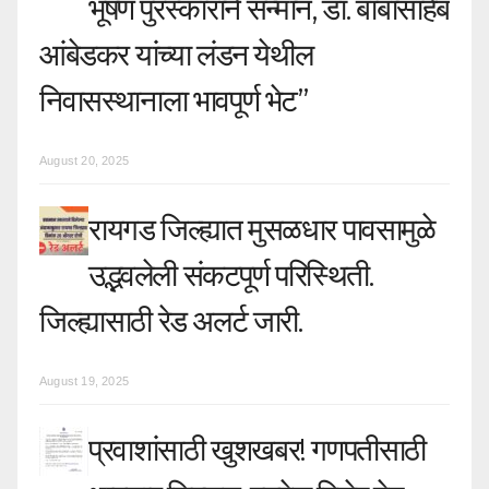
भूषण पुरस्काराने सन्मान, डॉ. बाबासाहेब
आंबेडकर यांच्या लंडन येथील
निवासस्थानाला भावपूर्ण भेट”
August 20, 2025
रायगड जिल्ह्यात मुसळधार पावसामुळे
उद्भवलेली संकटपूर्ण परिस्थिती.
जिल्ह्यासाठी रेड अलर्ट जारी.
August 19, 2025
प्रवाशांसाठी खुशखबर! गणपतीसाठी