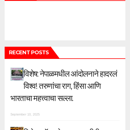
p
a
g
i
n
RECENT POSTS
a
t
विशेष: नेपाळमधील आंदोलनाने हादरलं
i
विश्व! तरुणांचा राग, हिंसा आणि
o
भारताचा महत्त्वाचा सल्ला.
n
September 10, 2025