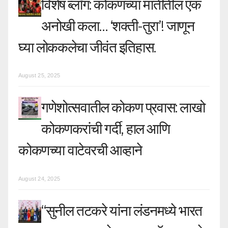
विशेष ब्लॉग: कोकणच्या मातीतील एक
अनोखी कला… ‘शक्ती-तुरा’! जाणून
घ्या लोककलेचा जीवंत इतिहास.
August 25, 2025
गणेशोत्सवातील कोकण प्रवास: लाखो
कोकणकरांची गर्दी, हाल आणि
कोकणच्या वाटेवरची आव्हाने
August 24, 2025
“सुनील तटकरे यांना लंडनमध्ये भारत