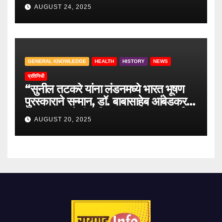
वाटेवरची आव्हाने
AUGUST 24, 2025
GENERAL KNOWLEDGE
HEALTH
HISTORY
NEWS
प्रतिनिधी
“सुनील तटकरे यांना लंडनमध्ये भारत भूषण
पुरस्काराने सन्मान, डॉ. बाबासाहेब आंबेडकर
यांच्या लंडन येथील निवासस्थानाला भावपूर्ण
AUGUST 20, 2025
भेट”