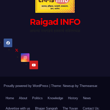
Raigad INFO
आपल्या रायगडचे हक्काचे संकेतस्थळ
Proudly powered by WordPress
|
Theme: Newsup by
Themeansar
.
Home
About
Politics
Knowledge
History
News
Advertise with us
Bhajan Sangrah
The Yuvan
Contact Us: