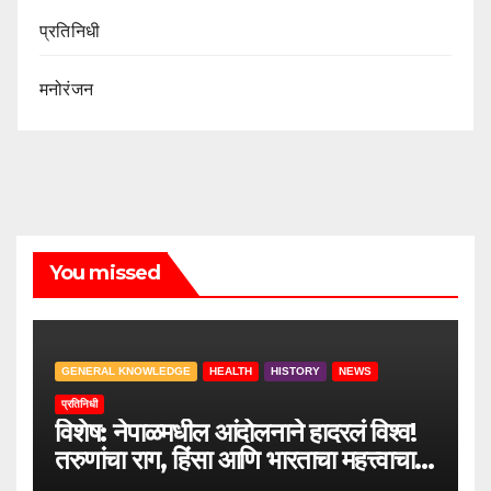
प्रतिनिधी
मनोरंजन
You missed
GENERAL KNOWLEDGE
HEALTH
HISTORY
NEWS
प्रतिनिधी
विशेष: नेपाळमधील आंदोलनाने हादरलं विश्व!
तरुणांचा राग, हिंसा आणि भारताचा महत्त्वाचा
सल्ला.