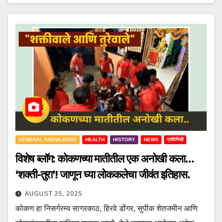
GENERAL KNOWLEDGE
HEALTH
HISTORY
NEWS
प्रतिनिधी
विशेष ब्लॉग: कोकणच्या मातीतील एक अनोखी कला…
‘शक्ती-तुरा’! जाणून घ्या लोककलेचा जीवंत इतिहास.
AUGUST 25, 2025
कोकण हा निसर्गरम्य सागरकाठ, हिरवे डोंगर, सुपीक शेतजमीन आणि