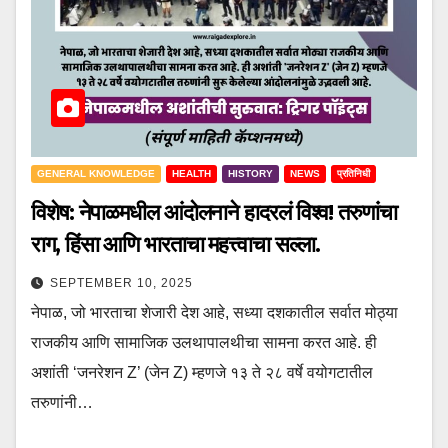
GENERAL KNOWLEDGE
HEALTH
HISTORY
NEWS
प्रतिनिधी
विशेष: नेपाळमधील आंदोलनाने हादरलं विश्व! तरुणांचा
राग, हिंसा आणि भारताचा महत्त्वाचा सल्ला.
SEPTEMBER 10, 2025
नेपाळ, जो भारताचा शेजारी देश आहे, सध्या दशकातील सर्वात मोठ्या
राजकीय आणि सामाजिक उलथापालथीचा सामना करत आहे. ही
अशांती ‘जनरेशन Z’ (जेन Z) म्हणजे १३ ते २८ वर्षे वयोगटातील
तरुणांनी…