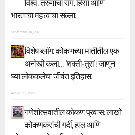
i
विश्व! तरुणांचा राग, हिंसा आणि
o
भारताचा महत्त्वाचा सल्ला.
n
September 10, 2025
विशेष ब्लॉग: कोकणच्या मातीतील एक
अनोखी कला… ‘शक्ती-तुरा’! जाणून
घ्या लोककलेचा जीवंत इतिहास.
August 25, 2025
गणेशोत्सवातील कोकण प्रवास: लाखो
कोकणकरांची गर्दी, हाल आणि