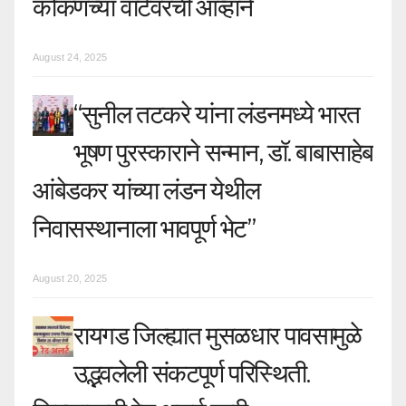
कोकणच्या वाटेवरची आव्हाने
August 24, 2025
“सुनील तटकरे यांना लंडनमध्ये भारत
भूषण पुरस्काराने सन्मान, डॉ. बाबासाहेब
आंबेडकर यांच्या लंडन येथील
निवासस्थानाला भावपूर्ण भेट”
August 20, 2025
रायगड जिल्ह्यात मुसळधार पावसामुळे
उद्भवलेली संकटपूर्ण परिस्थिती.