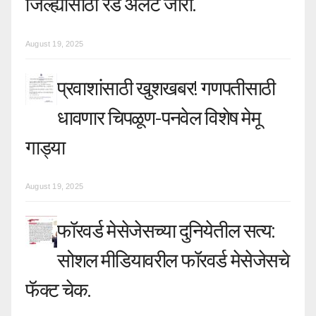
जिल्ह्यासाठी रेड अलर्ट जारी.
August 19, 2025
प्रवाशांसाठी खुशखबर! गणपतीसाठी
धावणार चिपळूण-पनवेल विशेष मेमू
गाड्या
August 19, 2025
फॉरवर्ड मेसेजेसच्या दुनियेतील सत्य:
सोशल मीडियावरील फॉरवर्ड मेसेजेसचे
फॅक्ट चेक.