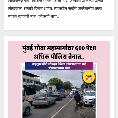
लोकसंस्कृतीचा खजिना मानला जातो. येथे जन्माला आलेल्या अनेक
लोककला आजही जिवंत आहेत. त्यामधील सर्वात उल्लेखनीय कला
म्हणजे कोकणी नाच. कोकणी नाच…