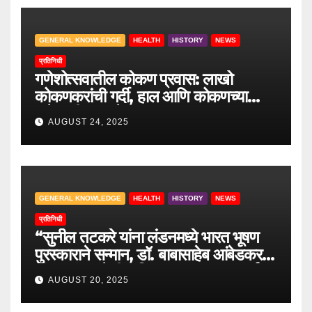
GENERAL KNOWLEDGE
HEALTH
HISTORY
NEWS
प्रतिनिधी
गणेशोत्सवातील कोकण प्रवास: लाखो
कोकणकरांची गर्दी, हाल आणि कोकणच्या
वाटेवरची आव्हाने
AUGUST 24, 2025
GENERAL KNOWLEDGE
HEALTH
HISTORY
NEWS
प्रतिनिधी
“सुनील तटकरे यांना लंडनमध्ये भारत भूषण
पुरस्काराने सन्मान, डॉ. बाबासाहेब आंबेडकर
यांच्या लंडन येथील निवासस्थानाला भावपूर्ण
AUGUST 20, 2025
भेट”