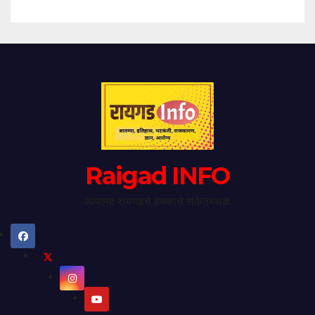
Raigad INFO
आपल्या रायगडचे हक्काचे संकेतस्थळ