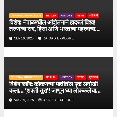
i
o
GENERAL KNOWLEDGE
HEALTH
HISTORY
NEWS
प्रतिनिधी
विशेष: नेपाळमधील आंदोलनाने हादरलं विश्व!
n
तरुणांचा राग, हिंसा आणि भारताचा महत्त्वाचा
सल्ला.
SEP 10, 2025
RAIGAD EXPLORE
GENERAL KNOWLEDGE
HEALTH
HISTORY
NEWS
प्रतिनिधी
विशेष ब्लॉग: कोकणच्या मातीतील एक अनोखी
कला… ‘शक्ती-तुरा’! जाणून घ्या लोककलेचा
जीवंत इतिहास.
AUG 25, 2025
RAIGAD EXPLORE