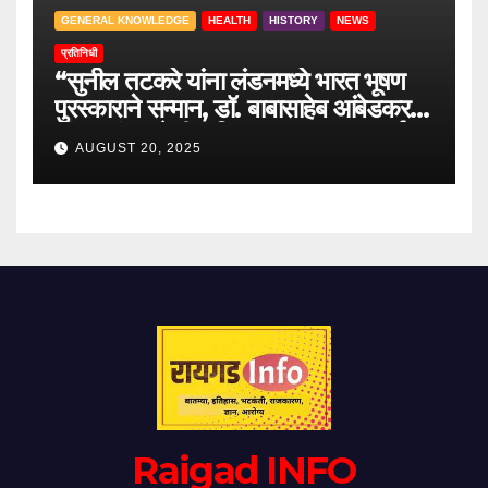
GENERAL KNOWLEDGE
HEALTH
HISTORY
NEWS
प्रतिनिधी
“सुनील तटकरे यांना लंडनमध्ये भारत भूषण
पुरस्काराने सन्मान, डॉ. बाबासाहेब आंबेडकर
यांच्या लंडन येथील निवासस्थानाला भावपूर्ण
AUGUST 20, 2025
भेट”
Raigad INFO