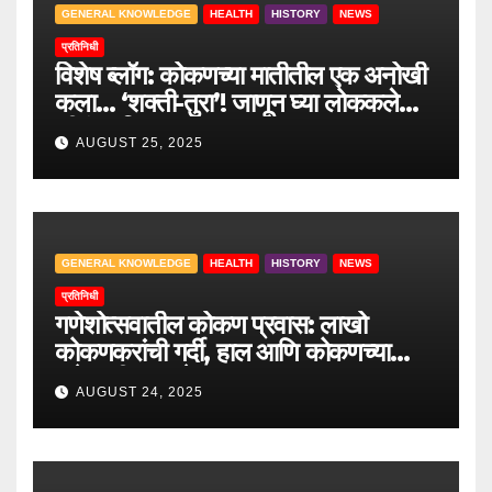
GENERAL KNOWLEDGE
HEALTH
HISTORY
NEWS
प्रतिनिधी
विशेष ब्लॉग: कोकणच्या मातीतील एक अनोखी
कला… ‘शक्ती-तुरा’! जाणून घ्या लोककलेचा
जीवंत इतिहास.
AUGUST 25, 2025
GENERAL KNOWLEDGE
HEALTH
HISTORY
NEWS
प्रतिनिधी
गणेशोत्सवातील कोकण प्रवास: लाखो
कोकणकरांची गर्दी, हाल आणि कोकणच्या
वाटेवरची आव्हाने
AUGUST 24, 2025