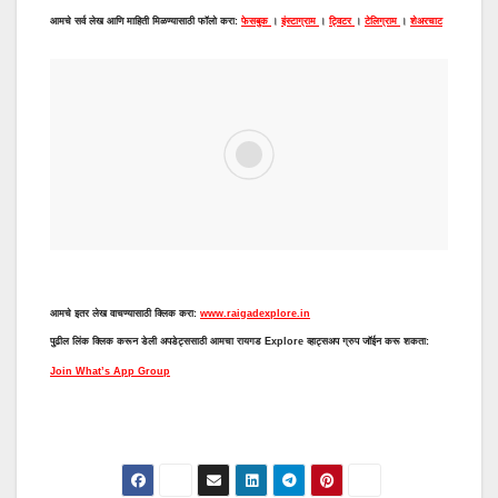
आमचे सर्व लेख आणि माहिती मिळण्यासाठी फॉलो करा:
फेसबुक
।
इंस्टाग्राम
।
ट्विटर
।
टेलिग्राम
।
शेअरचाट
आमचे इतर लेख वाचण्यासाठी क्लिक करा:
www.raigadexplore.in
पुढील लिंक क्लिक करून डेली अपडेट्ससाठी आमचा रायगड Explore व्हाट्सअप ग्रुप जॉईन करू शकता:
Join What’s App Group