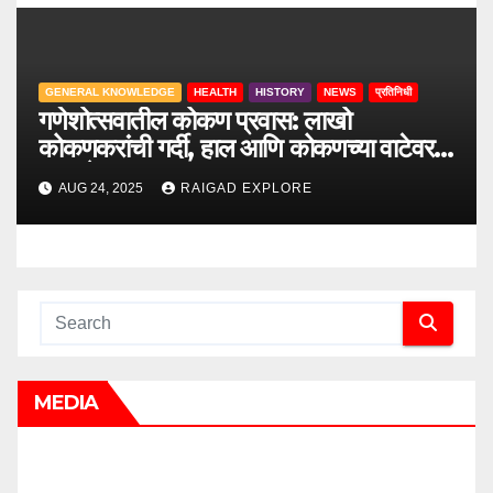
GENERAL KNOWLEDGE
HEALTH
HISTORY
NEWS
प्रतिनिधी
गणेशोत्सवातील कोकण प्रवास: लाखो
कोकणकरांची गर्दी, हाल आणि कोकणच्या वाटेवरची
आव्हाने
AUG 24, 2025
RAIGAD EXPLORE
MEDIA