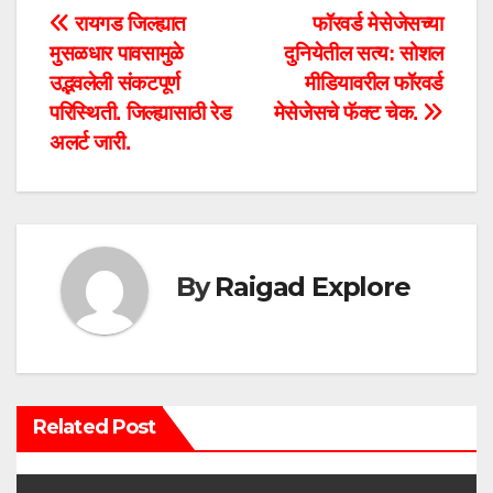
P
रायगड जिल्ह्यात
फॉरवर्ड मेसेजेसच्या
मुसळधार पावसामुळे
दुनियेतील सत्य: सोशल
o
उद्भवलेली संकटपूर्ण
मीडियावरील फॉरवर्ड
s
परिस्थिती. जिल्ह्यासाठी रेड
मेसेजेसचे फॅक्ट चेक.
अलर्ट जारी.
t
n
a
By
Raigad Explore
v
i
g
Related Post
a
t