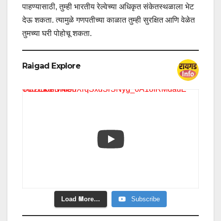
पाहण्यासाठी, तुम्ही भारतीय रेल्वेच्या अधिकृत संकेतस्थळाला भेट
देऊ शकता. त्यामुळे गणपतीच्या काळात तुम्ही सुरक्षित आणि वेळेत
तुमच्या घरी पोहोचू शकता.
Raigad Explore
YouTube Video UC2EkdIBI4OhXrqSxdSrSNyg_0A18fRMdauE
Load More…
Subscribe